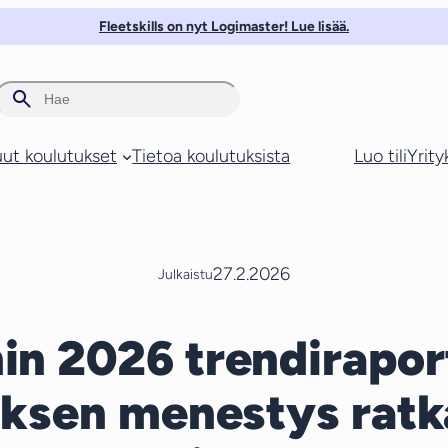
Fleetskills on nyt Logimaster! Lue lisää.
Search
ut koulutukset
Tietoa koulutuksista
Luo tili
Yrityk
27.2.2026
Julkaistu
in 2026 trendiraport
yksen menestys ratk