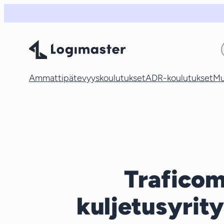
Siirry
sisältöön
Ammattipätevyyskoulutukset
ADR-koulutukset
Mu
Traficom
kuljetusyrit