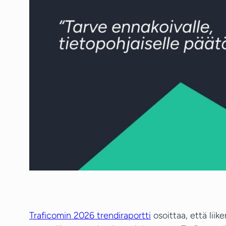
Traficomin 2026 trendiraportti
osoittaa, että lii