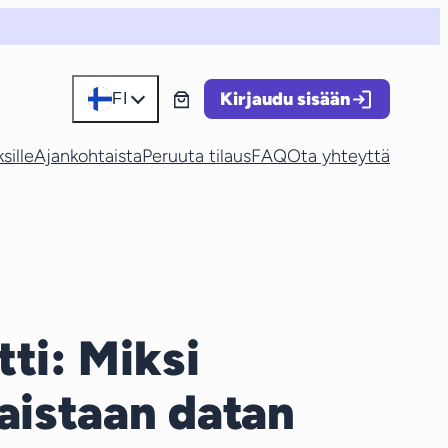
Kirjaudu sisään
FI
sille
Ajankohtaista
Peruuta tilaus
FAQ
Ota yhteyttä
ti: Miksi
aistaan datan