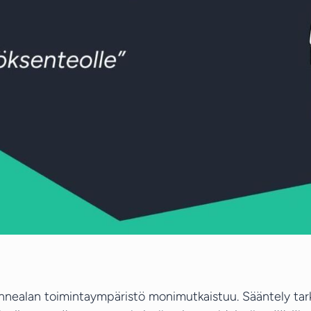
kennealan toimintaympäristö monimutkaistuu. Sääntely tark