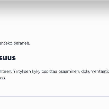
ksenteko paranee.
isuus
t yhteen. Yrityksen kyky osoittaa osaaminen, dokumentaat
sä.