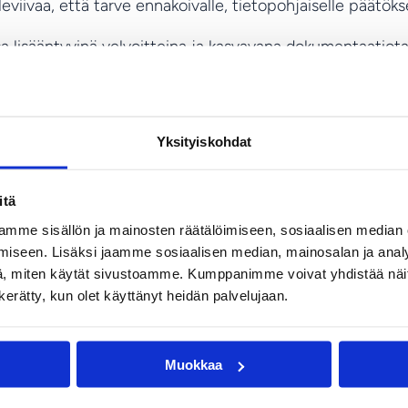
eviivaa, että tarve ennakoivalle, tietopohjaiselle päätöks
 lisääntyvinä velvoitteina ja kasvavana dokumentaatiot
not kuljetusyrityksen johdon ja operatiivisten päättäj
Yksityiskohdat
stuu säilyy yrityksellä
itä
stuullisuusvaatimukset lisäävät yritysten velvoitteita. Pä
mme sisällön ja mainosten räätälöimiseen, sosiaalisen median
ienhallintaa.
iseen. Lisäksi jaamme sosiaalisen median, mainosalan ja analy
, miten käytät sivustoamme. Kumppanimme voivat yhdistää näitä t
utunut tieto lisää operatiivista riskiä.
n kerätty, kun olet käyttänyt heidän palvelujaan.
ilpailuetu
Muokkaa
avaa roolia. Kuljetusyrityksessä data tarkoittaa: