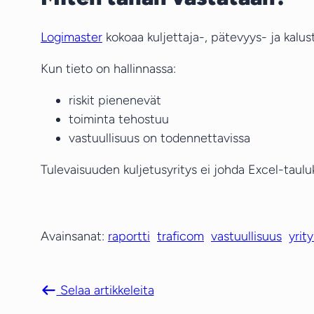
Logimaster
kokoaa kuljettaja-, pätevyys- ja kalu
Kun tieto on hallinnassa:
riskit pienenevät
toiminta tehostuu
vastuullisuus on todennettavissa
Tulevaisuuden kuljetusyritys ei johda Excel-tauluk
Avainsanat:
raportti
traficom
vastuullisuus
yrity
Selaa artikkeleita