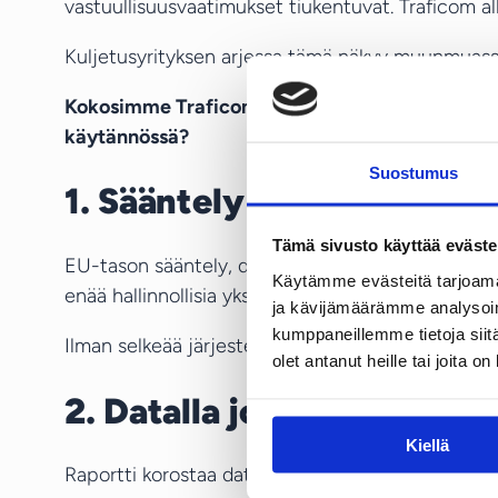
vastuullisuusvaatimukset tiukentuvat. Traficom all
Kuljetusyrityksen arjessa tämä näkyy muunmuassa
Kokosimme Traficomin raportin keskeiset havain
käytännössä?
Suostumus
1. Sääntely lisääntyy – va
Tämä sivusto käyttää eväste
EU-tason sääntely, digitaalinen raportointi ja va
Käytämme evästeitä tarjoama
enää hallinnollisia yksityiskohtia – ne ovat osa risk
ja kävijämäärämme analysoim
kumppaneillemme tietoja siitä
Ilman selkeää järjestelmää tieto jää hajalleen. Haja
olet antanut heille tai joita o
2. Datalla johtaminen on k
Kiellä
Raportti korostaa datatalouden ja teknologian kasv