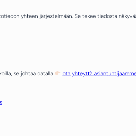
stotiedon yhteen järjestelmään. Se tekee tiedosta näkyvää
oilla, se johtaa datalla
ota yhteyttä asiantuntijaamme
s