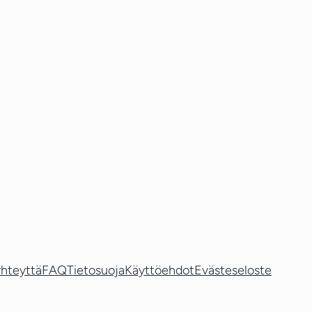
hteyttä
FAQ
Tietosuoja
Käyttöehdot
Evästeseloste