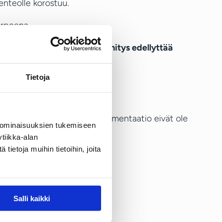
enteolle korostuu.
arpeena.
ien näkökulmasta – mitä kehitys edellyttää
Tietoja
tevyydet, voimassaolot ja dokumentaatio eivät ole
 ominaisuuksien tukemiseen
tiikka-alan
ietoja muihin tietoihin, joita
Salli kaikki