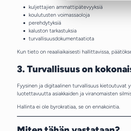
kuljettajien ammattipätevyyksiä
koulutusten voimassaoloja
perehdytyksiä
kaluston tarkastuksia
turvallisuusdokumentaatiota
Kun tieto on reaaliaikaisesti hallittavissa, päätö
3. Turvallisuus on kokona
Fyysinen ja digitaalinen turvallisuus kietoutuva
luotettavuutta asiakkaiden ja viranomaisten silmis
Hallinta ei ole byrokratiaa, se on ennakointia.
Miten tähän vastataan?