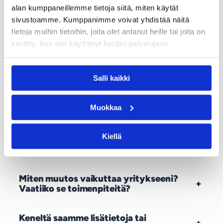
Mitä hyötyä uudistuksesta on meille
+
alan kumppaneillemme tietoja siitä, miten käytät
asiakkaana?
sivustoamme. Kumppanimme voivat yhdistää näitä
tietoja muihin tietoihin, joita olet antanut heille tai joita on
Miten nykyinen data, käyttäjätilit ja
kerätty, kun olet käyttänyt heidän palvelujaan.
asetukset siirtyvät uuteen Logimaster-
+
ympäristöön — säilyykö kaikki
ennallaan?
Salli kaikki
Mitä palveluita ja ominaisuuksia
+
Muokkaa
Logimaster tarjoaa yrityksille?
Kiellä
Miten Logimaster tukee kuljettajien
+
koulutusta ja arjen työskentelyä?
Miten muutos vaikuttaa yritykseeni?
+
Vaatiiko se toimenpiteitä?
Keneltä saamme lisätietoja tai
+