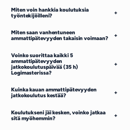
Miten voin hankkia koulutuksia
+
työntekijöilleni?
Miten saan vanhentuneen
+
ammattipätevyyden takaisin voimaan?
Voinko suorittaa kaikki 5
ammattipätevyyden
+
jatkokoulutuspäivää (35 h)
Logimasterissa?
Kuinka kauan ammattipätevyyden
+
jatkokoulutus kestää?
Koulutukseni jäi kesken, voinko jatkaa
+
sitä myöhemmin?