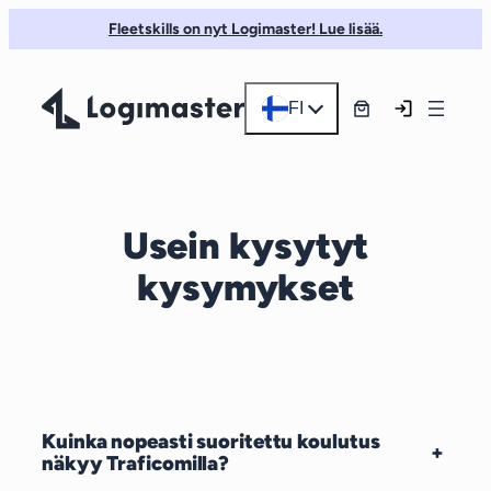
Siirry
Fleetskills on nyt Logimaster! Lue lisää.
sisältöön
FI
Usein kysytyt
kysymykset
Kuinka nopeasti suoritettu koulutus
+
näkyy Traficomilla?