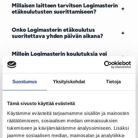
Millaisen laitteen tarvitsen Logimasterin
+
etäkoulutusten suorittamiseen?
Onko Logimasterin etäkoulutus
+
suoritettava yhden päivän aikana?
Milloin Logimasterin koulutuksia voi
+
suorittaa?
Mikä on Logimasterin etäkoulutus?
+
Suostumus
Yksityiskohdat
Tietoja
Miksi Fleetskills on muuttunut
+
Logimasteriksi?
Tämä sivusto käyttää evästeitä
Käytämme evästeitä tarjoamamme sisällön ja mainosten
Mikä Logimaster on?
+
räätälöimiseen, sosiaalisen median ominaisuuksien
tukemiseen ja kävijämäärämme analysoimiseen. Lisäksi
jaamme sosiaalisen median, mainosalan ja analytiikka-