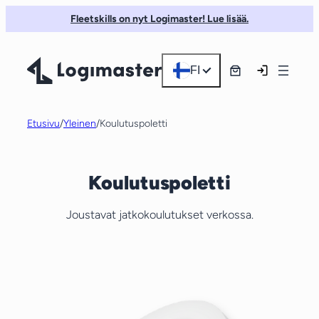
Siirry
Fleetskills on nyt Logimaster! Lue lisää.
sisältöön
FI
Etusivu
/
Yleinen
/
Koulutuspoletti
Koulutuspoletti
Joustavat jatkokoulutukset verkossa.