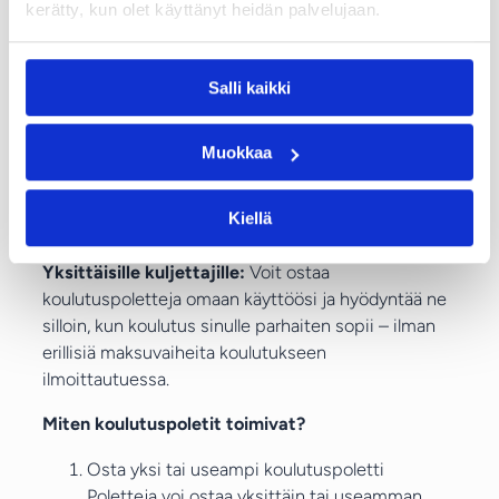
koulutuksen kirjaamisen
kerätty, kun olet käyttänyt heidän palvelujaan.
ä
ammattipätevyysrekisteriin
ä
r
Kenelle koulutuspoletit sopivat?
Salli kaikki
ä
Yrityksille:
Osta koulutuspoletteja etukäteen ja jaa
ne kuljettajillesi tarpeen mukaan. Näin hallitset
Muokkaa
koulutuskustannuksia ennakoitavasti ja annat
kuljettajille mahdollisuuden varata koulutukset itse
Kiellä
sopivana ajankohtana.
Yksittäisille kuljettajille:
Voit ostaa
koulutuspoletteja omaan käyttöösi ja hyödyntää ne
silloin, kun koulutus sinulle parhaiten sopii – ilman
erillisiä maksuvaiheita koulutukseen
ilmoittautuessa.
Miten koulutuspoletit toimivat?
Osta yksi tai useampi koulutuspolet­ti
Poletteja voi ostaa yksittäin tai useamman