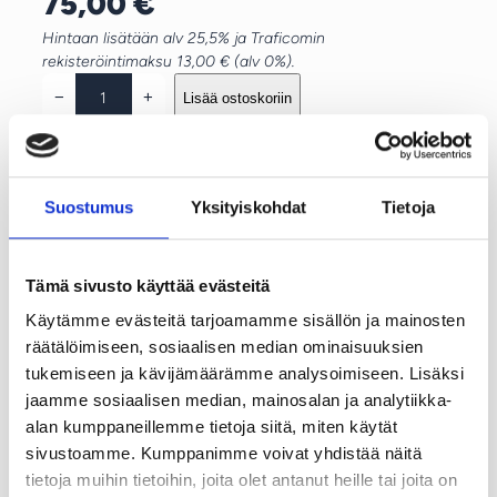
75,00
€
Hintaan lisätään alv 25,5% ja Traficomin
rekisteröintimaksu 13,00 € (alv 0%).
K
−
+
Lisää ostoskoriin
o
u
Osta nyt, opiskele kun itse haluat.
l
Mitä useampia poletteja ostat, sitä enemmän
u
säästät!
Suostumus
Yksityiskohdat
Tietoja
t
u
Koulutuspoletit antavat vapauden valita
s
koulutuspäivä joustavasti Logimasterin
Tämä sivusto käyttää evästeitä
p
koulutuskalenterista. Mitä useamman poletin ostat
Käytämme evästeitä tarjoamamme sisällön ja mainosten
o
kerralla, sitä edullisemmaksi yksittäinen
räätälöimiseen, sosiaalisen median ominaisuuksien
l
koulutuspäivä muodostuu.
tukemiseen ja kävijämäärämme analysoimiseen. Lisäksi
e
jaamme sosiaalisen median, mainosalan ja analytiikka-
Poletti sisältää:
t
alan kumppaneillemme tietoja siitä, miten käytät
t
ammattipätevyyden jatkokoulutuksen
sivustoamme. Kumppanimme voivat yhdistää näitä
i
Traficomin kirjaamismaksun
tietoja muihin tietoihin, joita olet antanut heille tai joita on
m