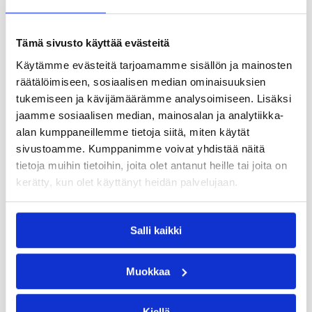
osattava käyttää oikein. Logimasterin
käyttökoulutus tarjoaa käytännönläheisen
Tämä sivusto käyttää evästeitä
perehdytyksen Mercedes-Benz -ajoneuvojen
Käytämme evästeitä tarjoamamme sisällön ja mainosten
moderniin tekniikkaan.
räätälöimiseen, sosiaalisen median ominaisuuksien
Miksi Mercedes-Benz -ajoneuvojen
tukemiseen ja kävijämäärämme analysoimiseen. Lisäksi
tekniikkaan perehtyminen on tärkeää?
jaamme sosiaalisen median, mainosalan ja analytiikka-
alan kumppaneillemme tietoja siitä, miten käytät
Mercedes-Benzin hyötyajoneuvot sisältävät laajan
sivustoamme. Kumppanimme voivat yhdistää näitä
valikoiman innovatiivisia järjestelmiä, kuten:
tietoja muihin tietoihin, joita olet antanut heille tai joita on
Multimedia Cockpit – digitaalinen,
kerätty, kun olet käyttänyt heidän palvelujaan.
intuitiivinen ohjaamo
MirrorCam-peilikamerat – parempi näkökenttä
Salli kaikki
ja turvallisuus
Active Brake Assist 5 – edistyksellinen
hätäjarruavustin
Muokkaa
Active Drive Assist – puoliautomaattinen
ajamisen tuki
Kiellä