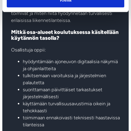
Koulutuksessa käydään läpi, miten järjestelmät
toimivat ja miten niitä hyödynnetään turvallisesti
erilaisissa liikennetilanteissa.
Mitkä osa-alueet koulutuksessa käsitellään
käytännön tasolla?
Osallistuja oppii:
hyödyntämään ajoneuvon digitaalisia näkymiä
ja ohjainlaitteita
tulkitsemaan varoituksia ja järjestelmien
palautetta
suorittamaan päivittäiset tarkastukset
järjestelmällisesti
käyttämään turvallisuusavustimia oikein ja
tehokkaasti
toimimaan ennakoivasti teknisesti haastavissa
tilanteissa