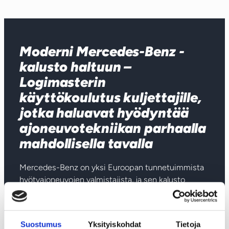
u
l
u
t
Moderni Mercedes-Benz -
u
kalusto haltuun –
s
m
Logimasterin
ä
käyttökoulutus kuljettajille,
ä
jotka haluavat hyödyntää
r
ajoneuvotekniikan parhaalla
ä
mahdollisella tavalla
Mercedes-Benz on yksi Euroopan tunnetuimmista
hyötyajoneuvojen valmistajista, ja sen kalusto
tarjoaa kuljettajille edistyneitä järjestelmiä, jotka
parantavat turvallisuutta, ajomukavuutta ja
energiatehokkuutta. Jotta teknologia tukee
Suostumus
Yksityiskohdat
Tietoja
kuljettajaa parhaalla mahdollisella tavalla, se on