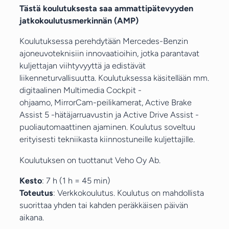
r
Tästä koulutuksesta saa ammattipätevyyden
c
jatkokoulutusmerkinnän (AMP)
e
d
Koulutuksessa perehdytään Mercedes-Benzin
e
ajoneuvoteknisiin innovaatioihin, jotka parantavat
s
kuljettajan viihtyvyyttä ja edistävät
B
liikenneturvallisuutta. Koulutuksessa käsitellään mm.
e
digitaalinen Multimedia Cockpit -
n
ohjaamo, MirrorCam-peilikamerat, Active Brake
z
Assist 5 -hätäjarruavustin ja Active Drive Assist -
:
puoliautomaattinen ajaminen. Koulutus soveltuu
K
erityisesti tekniikasta kiinnostuneille kuljettajille.
ä
Koulutuksen on tuottanut Veho Oy Ab.
y
t
Kesto
: 7 h (1 h = 45 min)
t
Toteutus
: Verkkokoulutus. Koulutus on mahdollista
ö
suorittaa yhden tai kahden peräkkäisen päivän
k
aikana.
o