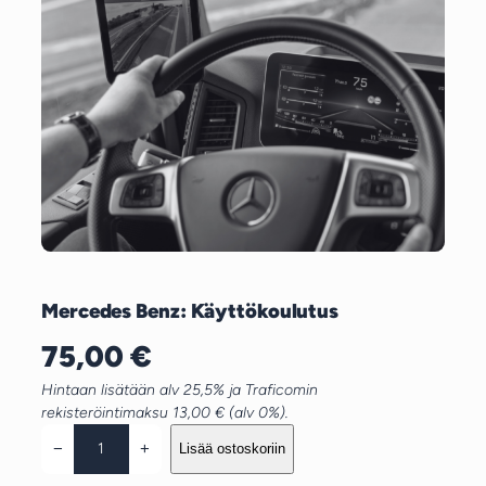
Mercedes Benz: Käyttökoulutus
75,00
€
Hintaan lisätään alv 25,5% ja Traficomin
rekisteröintimaksu 13,00 € (alv 0%).
M
−
+
Lisää ostoskoriin
e