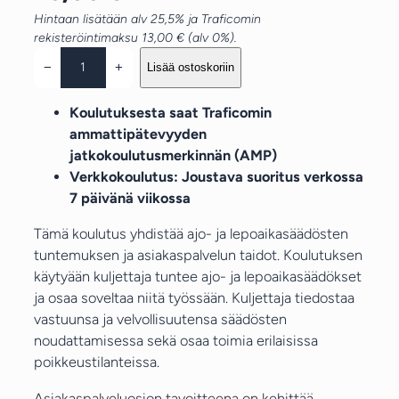
Hintaan lisätään alv 25,5% ja Traficomin
rekisteröintimaksu 13,00 € (alv 0%).
A
−
+
Lisää ostoskoriin
j
o
Koulutuksesta saat Traficomin
-
ammattipätevyyden
j
jatkokoulutusmerkinnän (AMP)
a
Verkkokoulutus: Joustava suoritus verkossa
l
7 päivänä viikossa
e
p
Tämä koulutus yhdistää ajo- ja lepoaikasäädösten
o
tuntemuksen ja asiakaspalvelun taidot. Koulutuksen
a
käytyään kuljettaja tuntee ajo- ja lepoaikasäädökset
i
ja osaa soveltaa niitä työssään. Kuljettaja tiedostaa
k
vastuunsa ja velvollisuutensa säädösten
a
noudattamisessa sekä osaa toimia erilaisissa
s
poikkeustilanteissa.
ä
Asiakaspalveluosion tavoitteena on kehittää
ä