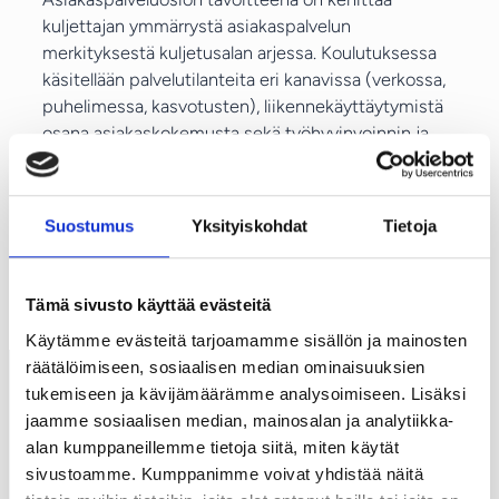
kuljettajan ymmärrystä asiakaspalvelun
d
merkityksestä kuljetusalan arjessa. Koulutuksessa
ö
käsitellään palvelutilanteita eri kanavissa (verkossa,
k
puhelimessa, kasvotusten), liikennekäyttäytymistä
s
osana asiakaskokemusta sekä työhyvinvoinnin ja
e
fyysisen terveyden yhteyttä asiakaspalveluun.
t
&
Kesto
: 2 × 3,5 h (1 h = 45 min)
a
Suostumus
Yksityiskohdat
Tietoja
Toteutus
: Verkkokoulutus. Koulutus on mahdollista
s
suorittaa yhden tai kahden peräkkäisen päivän
i
aikana.
a
Tämä sivusto käyttää evästeitä
k
Käytämme evästeitä tarjoamamme sisällön ja mainosten
a
räätälöimiseen, sosiaalisen median ominaisuuksien
s
tukemiseen ja kävijämäärämme analysoimiseen. Lisäksi
p
Lakisääteinen ajo ja
jaamme sosiaalisen median, mainosalan ja analytiikka-
a
laadukas palvelu –
alan kumppaneillemme tietoja siitä, miten käytät
l
sivustoamme. Kumppanimme voivat yhdistää näitä
v
Logimasterin koulutus