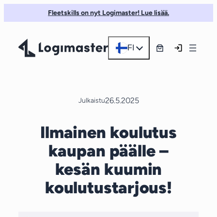
Siirry
Fleetskills on nyt Logimaster! Lue lisää.
sisältöön
FI
26.5.2025
Julkaistu
Ilmainen koulutus
kaupan päälle –
kesän kuumin
koulutustarjous!