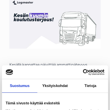
Kesällä kannattaa päivittää ammattipätevyys
kuntoon edullisesti. Logimaster tarjoaa kesäkuun
ajan
viiden koulutuksen paketin neljän hinnalla
.
Hyödynnä kampanjahinta 30.6. mennessä ja suorita
Suostumus
Yksityiskohdat
Tietoja
koulutukset omaan tahtiin.
Suorita viikon jokaisena päivänä — myös
Tämä sivusto käyttää evästeitä
viikonloppuisin
Voit valita itse, missä ja milloin suoritat