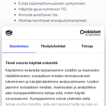
Estää lisäonnettomuuksien syntyminen.
Hälyttää apua numeroon 112.
Arvioida autettavan tila.
Aloittaa tarvittavat ensiaputoimenpiteet.
Jo pelkkä nopea hätäilmoitus, hengityksen
tarkistaminen tai elvytyksen aloittaminen voi olla
ratkaisevaa ennen ensihoidon saapumista.
Suostumus
Yksityiskohdat
Tietoja
Ensiaputaidot ovat taitoja,
jotka unohtuvat
Tämä sivusto käyttää evästeitä
Käytämme evästeitä tarjoamamme sisällön ja mainosten
Moni ammattikuljettaja on suorittanut
räätälöimiseen, sosiaalisen median ominaisuuksien
ensiapukoulutuksen joskus uransa aikana. Ongelma
tukemiseen ja kävijämäärämme analysoimiseen. Lisäksi
on kuitenkin se, että käyttämättömät taidot
jaamme sosiaalisen median, mainosalan ja analytiikka-
heikkenevät ajan myötä.
alan kumppaneillemme tietoja siitä, miten käytät
Tututkin toimintamallit voivat hätätilanteessa tuntua
sivustoamme. Kumppanimme voivat yhdistää näitä
epävarmoilta, jos edellisestä koulutuksesta on
tietoja muihin tietoihin, joita olet antanut heille tai joita on