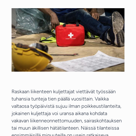
Raskaan liikenteen kuljettajat viettävät työssään
tuhansia tunteja tien päällä vuosittain. Vaikka
valtaosa työpäivistä sujuu ilman poikkeustilanteita,
jokainen kuljettaja voi uransa aikana kohdata
vakavan liikenneonnettomuuden, sairaskohtauksen
tai muun äkillisen hätätilanteen. Näissä tilanteissa
ensimmäisillä minuuteilla on usein ratkaiseva