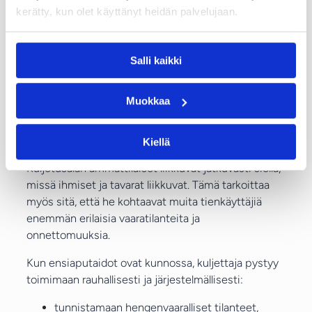
kulunut useita vuosia. Siksi ensiaputaitojen
kerätty, kun olet käyttänyt heidän palvelujaan.
säännöllinen kertaaminen on tärkeää. Lyhytkin
päivitys auttaa palauttamaan mieleen oikeat
Salli kaikki
toimintatavat ja lisää varmuutta toimia tilanteessa,
jossa jokainen minuutti merkitsee.
Muokkaa
Ammattikuljettaja voi olla
ensimmäinen auttaja
Kiellä
Kuljetusalan ammattilaiset liikkuvat jatkuvasti siellä,
missä ihmiset ja tavarat liikkuvat. Tämä tarkoittaa
myös sitä, että he kohtaavat muita tienkäyttäjiä
enemmän erilaisia vaaratilanteita ja
onnettomuuksia.
Kun ensiaputaidot ovat kunnossa, kuljettaja pystyy
toimimaan rauhallisesti ja järjestelmällisesti:
tunnistamaan hengenvaaralliset tilanteet,