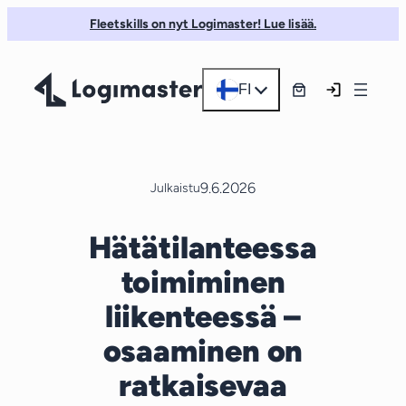
Siirry
Fleetskills on nyt Logimaster! Lue lisää.
sisältöön
FI
9.6.2026
Julkaistu
Hätätilanteessa
toimiminen
liikenteessä –
osaaminen on
ratkaisevaa