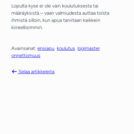
Lopulta kyse ei ole vain koulutuksesta tai
määräyksistä – vaan valmiudesta auttaa toista
ihmistä silloin, kun apua tarvitaan kaikkein
kiireellisimmin.
Avainsanat:
ensiapu
koulutus
logimaster
onnettomuus
Selaa artikkeleita