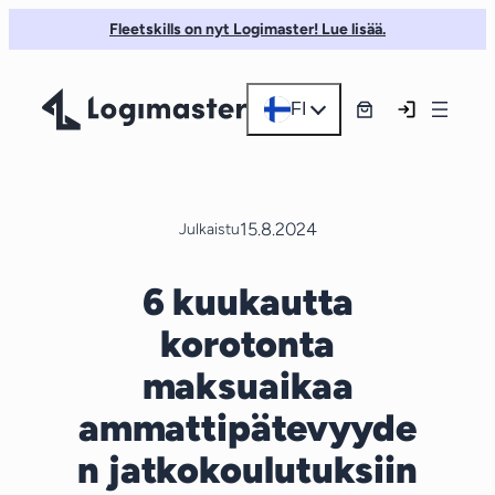
Siirry
Fleetskills on nyt Logimaster! Lue lisää.
sisältöön
FI
15.8.2024
Julkaistu
6 kuukautta
korotonta
maksuaikaa
ammattipätevyyde
n jatkokoulutuksiin