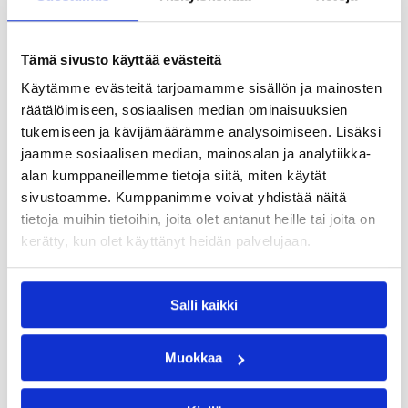
Ammattipätevyyden jatkokoulutukset suoritat
helposti Logimasterissa. Meillä et ole sidottu
Tämä sivusto käyttää evästeitä
tiettyyn paikkaan, viikonpäivään tai kellonaikaan.
Käytämme evästeitä tarjoamamme sisällön ja mainosten
Koulutukset tapahtuvat netissä ja niitä voi suorittaa
räätälöimiseen, sosiaalisen median ominaisuuksien
omaan tahtiin viikon jokaisena päivänä valvomon
tukemiseen ja kävijämäärämme analysoimiseen. Lisäksi
aukioloaikojen puitteissa (ma–to klo 8–22 ja pe–su
jaamme sosiaalisen median, mainosalan ja analytiikka-
klo 8–16).
alan kumppaneillemme tietoja siitä, miten käytät
sivustoamme. Kumppanimme voivat yhdistää näitä
Voit suorittaa kaikki viisi ammattipätevyyden
tietoja muihin tietoihin, joita olet antanut heille tai joita on
jatkokoulutuspäivää Logimasterin valvottuna
kerätty, kun olet käyttänyt heidän palvelujaan.
etäkoulutuksena. Ne kaikki (35 h / 35 h)
hyväksytään ammattipätevyysrekisteriin.
Osta koulutuksia rekisteröitymällä Logimasterin
Salli kaikki
käyttäjäksi. Rekisteröityminen on ilmaista eikä sido
sinua mihinkään.
Muokkaa
Koulutuksiin tästä