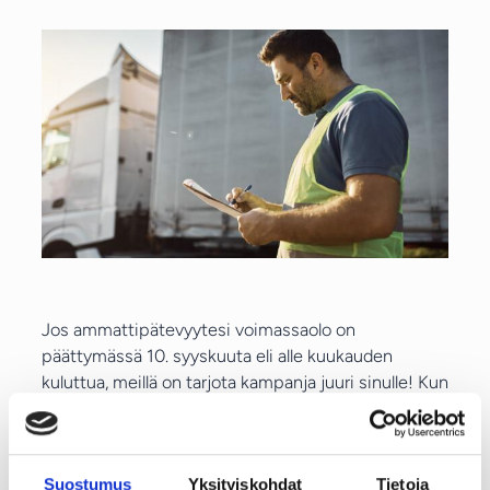
Jos ammattipätevyytesi voimassaolo on
päättymässä 10. syyskuuta eli alle kuukauden
kuluttua, meillä on tarjota kampanja juuri sinulle! Kun
ostat koulutuksia 15.8.–30.9.2024, voit valita
maksutavaksi Svean 6 kuukauden korottoman
maksuajan. Valitse kassalla Erämaksu niin pääset
Suostumus
Yksityiskohdat
Tietoja
hyödyntämään maksuaikakampanjan.