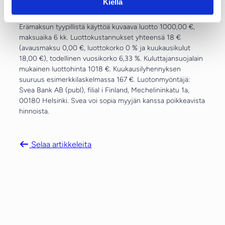
Kiellä
Jos olet jo Logimaster käyttäjä,
kirjaudu sisään
.
Erämaksun tyypillistä käyttöä kuvaava luotto 1000,00 €,
maksuaika 6 kk. Luottokustannukset yhteensä 18 €
(avausmaksu 0,00 €, luottokorko 0 % ja kuukausikulut
18,00 €), todellinen vuosikorko 6,33 %. Kuluttajansuojalain
mukainen luottohinta 1018 €. Kuukausilyhennyksen
suuruus esimerkkilaskelmassa 167 €. Luotonmyöntäjä:
Svea Bank AB (publ), filial i Finland, Mechelininkatu 1a,
00180 Helsinki. Svea voi sopia myyjän kanssa poikkeavista
hinnoista.
Selaa artikkeleita